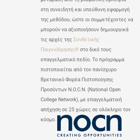
ΟΓΈΣ
€200,00
στη συνειδητή και υπεύθυνη εφαρμογή
ΡΟΎΝ
της μεθόδου, ώστε οι συμμετέχοντες να
ΕΓΟΎΝ
μπορούν να αξιοποιήσουν δημιουργικά
ΔΑ
τις αρχές της
Συνθετικής
ΌΝΤΟΣ
Παιγνιόδρασης®
στο δικό τους
επαγγελματικό πεδίο. Το πρόγραμμα
πιστοποιείται από τον πανίσχυρο
Βρετανικό Φορέα Πιστοποίησης
Προσόντων N.O.C.N. (National Open
College Network), με επαγγελματική
απήχηση σε 25 χώρες σε ολόκληρο τον
κόσμο.