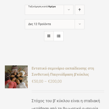
Ταξινόμηση κατά
Ημέρα
Δες 12 Προϊόντα
Εντατικό σεμινάριο εκπαίδευσης στη
γήθηκε
Συνθετική Παιγνιόδραση β’κύκλος
Ή
πό 5
Price
€
50,00
–
€
200,00
ΡΕΙΕΣ
ΌΝ
range:
€50,00
ΛΑΠΛΈΣ
Στόχος του β’ κύκλου είναι η σταδιακή
ΛΛΑΓΈΣ.
through
μετάβαση από τη βιωματική εμπειρία