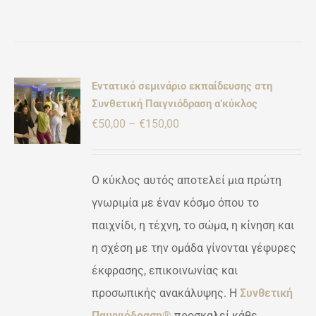
Εντατικό σεμινάριο εκπαίδευσης στη
Συνθετική Παιγνιόδραση α’κύκλος
γήθηκε
Ή
πό 5
Price
€
50,00
–
€
150,00
ΡΕΙΕΣ
range:
ΌΝ
€50,00
ΛΑΠΛΈΣ
Ο κύκλος αυτός αποτελεί μια πρώτη
ΛΛΑΓΈΣ.
through
γνωριμία με έναν κόσμο όπου το
ΟΓΈΣ
€150,00
παιχνίδι, η τέχνη, το σώμα, η κίνηση και
ΡΟΎΝ
η σχέση με την ομάδα γίνονται γέφυρες
ΕΓΟΎΝ
έκφρασης, επικοινωνίας και
ΔΑ
προσωπικής ανακάλυψης. Η
Συνθετική
ΌΝΤΟΣ
Παιγνιόδραση®
προσκαλεί κάθε