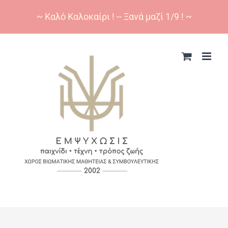
~ Καλό Καλοκαίρι ! -- Ξανά μαζί 1/9 ! ~
Skip
to
content