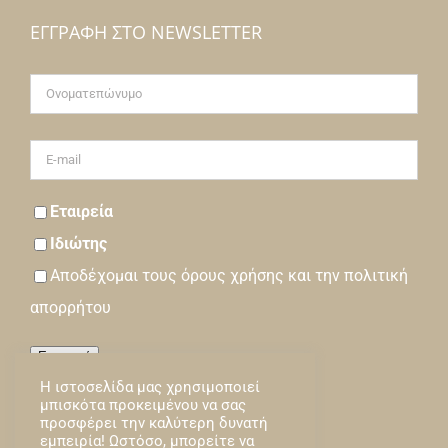
ΕΓΓΡΑΦΉ ΣΤΟ NEWSLETTER
Εταιρεία
Ιδιώτης
Αποδέχομαι τους
όρους
χρήσης και την
πολιτική
απορρήτου
Εγγραφή
Η ιστοσελίδα μας χρησιμοποιεί
Loading…
μπισκότα προκειμένου να σας
προσφέρει την καλύτερη δυνατή
εμπειρία! Ωστόσο, μπορείτε να