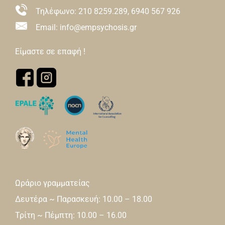
Τηλέφωνο:
210 8259.289
,
6940 567 926
Email: info@empsychosis.gr
Είμαστε σε επαφή !
Ωράριο γραμματείας
Δευτέρα ~ Παρασκευή: 10.00 – 18.00
Τρίτη ~ Πέμπτη: 10.00 – 16.00