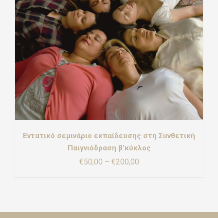
Εντατικό σεμινάριο εκπαίδευσης στη Συνθετική
Παιγνιόδραση β’κύκλος
Price
€
50,00
–
€
200,00
range:
€50,00
through