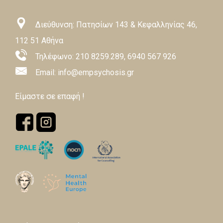
€200,00
Διεύθυνση: Πατησίων 143 & Κεφαλληνίας 46,
112 51 Αθήνα
Τηλέφωνο:
210 8259.289
,
6940 567 926
Email: info@empsychosis.gr
Είμαστε σε επαφή !