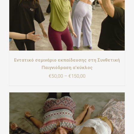
Εντατικό σεμινάριο εκπαίδευσης στη Συνθετική
Παιγνιόδραση α’κύκλος
Price
€
50,00
–
€
150,00
range:
€50,00
through
€150,00