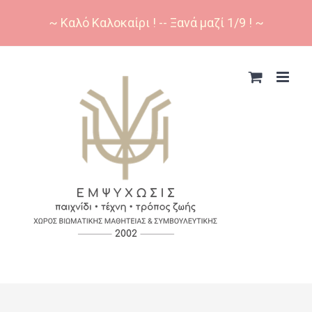
~ Καλό Καλοκαίρι ! -- Ξανά μαζί 1/9 ! ~
Skip
to
content