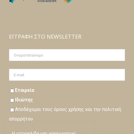
ΕΓΓΡΑΦΉ ΣΤΟ NEWSLETTER
Εταιρεία
Ιδιώτης
Αποδέχομαι τους
όρους
χρήσης και την
πολιτική
απορρήτου
Η ιστοσελίδα μας χρησιμοποιεί
Εγγραφή