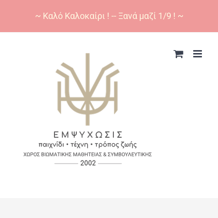
~ Καλό Καλοκαίρι ! -- Ξανά μαζί 1/9 ! ~
Skip
to
content