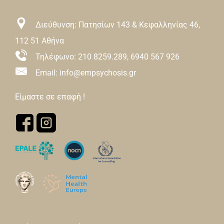
€200,00
Διεύθυνση: Πατησίων 143 & Κεφαλληνίας 46,
112 51 Αθήνα
Τηλέφωνο:
210 8259.289
,
6940 567 926
Email: info@empsychosis.gr
Είμαστε σε επαφή !