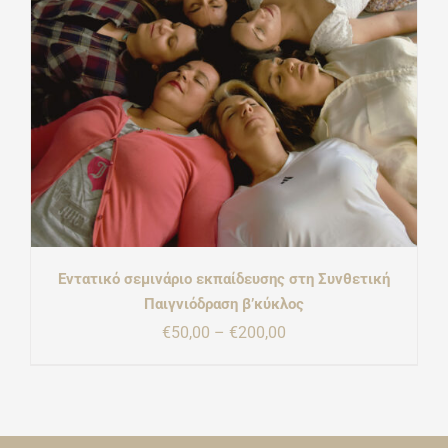
Εντατικό σεμινάριο εκπαίδευσης στη Συνθετική
Παιγνιόδραση β’κύκλος
Price
€
50,00
–
€
200,00
range:
€50,00
through