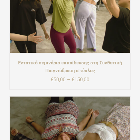
Εντατικό σεμινάριο εκπαίδευσης στη Συνθετική
Παιγνιόδραση α’κύκλος
Price
€
50,00
–
€
150,00
range:
€50,00
through
€150,00