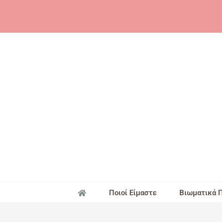
Skip
to
content
Ποιοί Είμαστε
Βιωματικά 