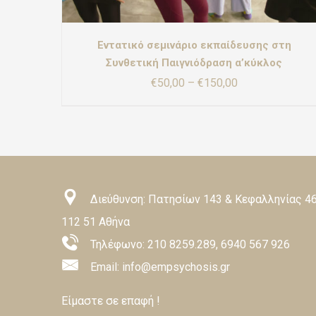
ΜΠΟΡΟΎΝ
ΝΑ
ΕΠΙΛΕΓΟΎΝ
ΣΤΗ
Εντατικό σεμινάριο εκπαίδευσης στη
ΣΕΛΊΔΑ
Συνθετική Παιγνιόδραση α’κύκλος
ΤΟΥ
Price
€
50,00
–
€
150,00
ΠΡΟΪΌΝΤΟΣ
range:
€50,00
through
€150,00
Διεύθυνση: Πατησίων 143 & Κεφαλληνίας 46
112 51 Αθήνα
Τηλέφωνο:
210 8259.289
,
6940 567 926
Email: info@empsychosis.gr
Είμαστε σε επαφή !