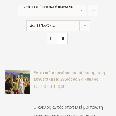
Ταξινόμηση κατά
Προεπιλογή Παραγγελία
Δες 18 Προϊόντα
Εντατικό σεμινάριο εκπαίδευσης στη
Συνθετική Παιγνιόδραση α’κύκλος
γήθηκε
Ή
πό 5
Price
€
50,00
–
€
150,00
ΡΕΙΕΣ
range:
ΪΌΝ
€50,00
ΛΑΠΛΈΣ
Ο κύκλος αυτός αποτελεί μια πρώτη
ΛΛΑΓΈΣ.
through
γνωριμία με έναν κόσμο όπου το