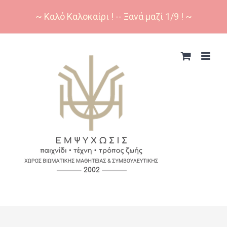
~ Καλό Καλοκαίρι ! -- Ξανά μαζί 1/9 ! ~
Skip
to
content