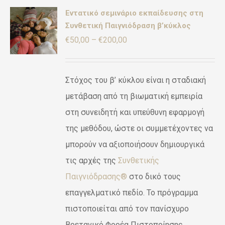
Εντατικό σεμινάριο εκπαίδευσης στη
γήθηκε
Συνθετική Παιγνιόδραση β’κύκλος
Ή
πό 5
Price
€
50,00
–
€
200,00
ΡΕΙΕΣ
ΪΌΝ
range:
€50,00
ΛΑΠΛΈΣ
Στόχος του β’ κύκλου είναι η σταδιακή
ΛΛΑΓΈΣ.
through
μετάβαση από τη βιωματική εμπειρία
ΟΓΈΣ
€200,00
στη συνειδητή και υπεύθυνη εφαρμογή
ΡΟΎΝ
της μεθόδου, ώστε οι συμμετέχοντες να
ΕΓΟΎΝ
μπορούν να αξιοποιήσουν δημιουργικά
ΔΑ
τις αρχές της
Συνθετικής
ΌΝΤΟΣ
Παιγνιόδρασης®
στο δικό τους
επαγγελματικό πεδίο. Το πρόγραμμα
πιστοποιείται από τον πανίσχυρο
Βρετανικό Φορέα Πιστοποίησης