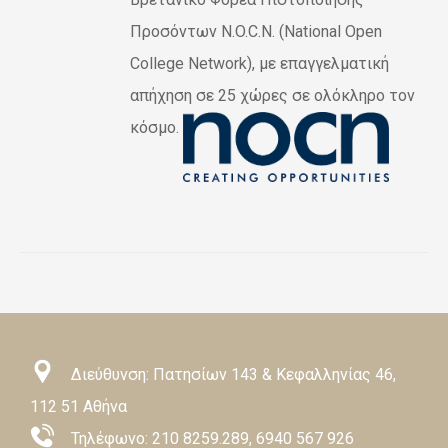
Προσόντων N.O.C.N. (National Open
College Network), με επαγγελματική
απήχηση σε 25 χώρες σε ολόκληρο τον
κόσμο.
Διεύθυνση: Πατησίων 143 & Κεφαλληνίας 46,
112 51 Αθήνα
Τηλέφωνο:
210 8259.289
,
6940 567 926