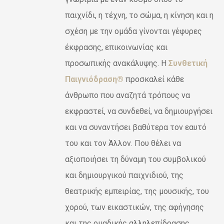
ΟΓΈΣ
€150,00
παιχνίδι, η τέχνη, το σώμα, η κίνηση και η
ΡΟΎΝ
σχέση με την ομάδα γίνονται γέφυρες
ΕΓΟΎΝ
έκφρασης, επικοινωνίας και
ΔΑ
προσωπικής ανακάλυψης. Η
Συνθετική
ΌΝΤΟΣ
Παιγνιόδραση®
προσκαλεί κάθε
άνθρωπο που αναζητά τρόπους να
εκφραστεί, να συνδεθεί, να δημιουργήσει
και να συναντήσει βαθύτερα τον εαυτό
του και τον Άλλον. Που θέλει να
αξιοποιήσει τη δύναμη του συμβολικού
και δημιουργικού παιχνιδιού, της
θεατρικής εμπειρίας, της μουσικής, του
χορού, των εικαστικών, της αφήγησης
και της ομαδικής αλληλεπίδρασης,