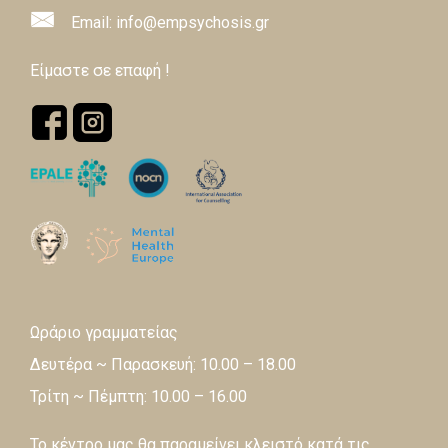
Email: info@empsychosis.gr
Είμαστε σε επαφή !
Ωράριο γραμματείας
Δευτέρα ~ Παρασκευή: 10.00 – 18.00
Τρίτη ~ Πέμπτη: 10.00 – 16.00
Το κέντρο μας θα παραμείνει κλειστό κατά τις