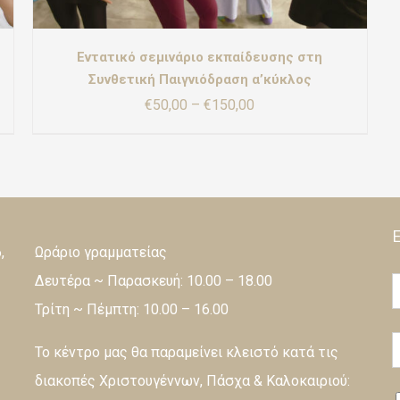
Εντατικό σεμινάριο εκπαίδευσης στη
Συνθετική Παιγνιόδραση α’κύκλος
Price
€
50,00
–
€
150,00
range:
€50,00
through
€150,00
,
Ωράριο γραμματείας
Δευτέρα ~ Παρασκευή: 10.00 – 18.00
Τρίτη ~ Πέμπτη: 10.00 – 16.00
Το κέντρο μας θα παραμείνει κλειστό κατά τις
διακοπές Χριστουγέννων, Πάσχα & Καλοκαιριού: