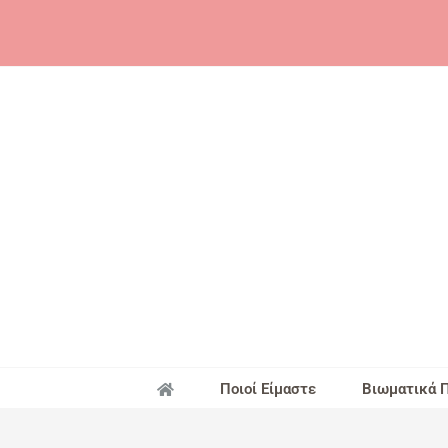
Skip
to
content
Ποιοί Είμαστε
Βιωματικά 