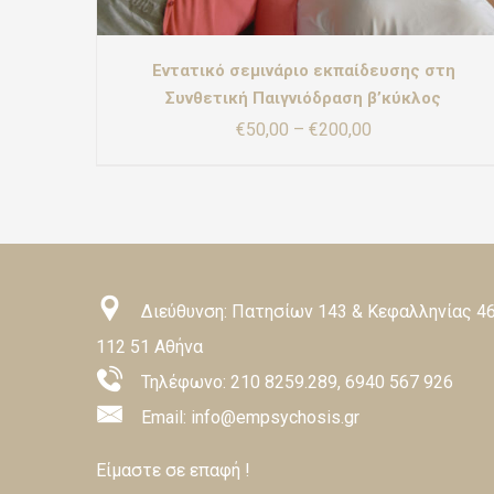
ΜΠΟΡΟΎΝ
ΝΑ
ΕΠΙΛΕΓΟΎΝ
Εντατικό σεμινάριο εκπαίδευσης στη
ΣΤΗ
ΣΕΛΊΔΑ
Συνθετική Παιγνιόδραση β’κύκλος
ΤΟΥ
Price
€
50,00
–
€
200,00
ΠΡΟΪΌΝΤΟΣ
range:
€50,00
through
€200,00
Διεύθυνση: Πατησίων 143 & Κεφαλληνίας 46
112 51 Αθήνα
Τηλέφωνο:
210 8259.289
,
6940 567 926
Email: info@empsychosis.gr
Είμαστε σε επαφή !