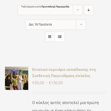
Ταξινόμηση κατά
Προεπιλογή Παραγγελία
Δες 18 Προϊόντα
Εντατικό σεμινάριο εκπαίδευσης στη
Συνθετική Παιγνιόδραση α’κύκλος
γήθηκε
Ή
πό 5
Price
€
50,00
–
€
150,00
ΡΕΙΕΣ
range:
ΌΝ
€50,00
ΛΑΠΛΈΣ
Ο κύκλος αυτός αποτελεί μια πρώτη
ΛΛΑΓΈΣ.
through
γνωριμία με έναν κόσμο όπου το