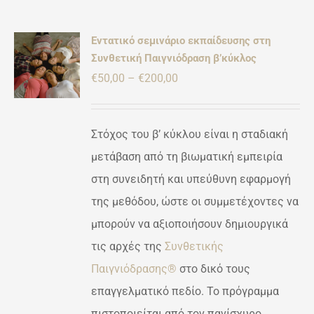
Εντατικό σεμινάριο εκπαίδευσης στη
γήθηκε
Συνθετική Παιγνιόδραση β’κύκλος
Ή
πό 5
Price
€
50,00
–
€
200,00
ΡΕΙΕΣ
ΌΝ
range:
€50,00
ΛΑΠΛΈΣ
Στόχος του β’ κύκλου είναι η σταδιακή
ΛΛΑΓΈΣ.
through
μετάβαση από τη βιωματική εμπειρία
ΟΓΈΣ
€200,00
στη συνειδητή και υπεύθυνη εφαρμογή
ΡΟΎΝ
της μεθόδου, ώστε οι συμμετέχοντες να
ΕΓΟΎΝ
μπορούν να αξιοποιήσουν δημιουργικά
ΔΑ
τις αρχές της
Συνθετικής
ΌΝΤΟΣ
Παιγνιόδρασης®
στο δικό τους
επαγγελματικό πεδίο. Το πρόγραμμα
πιστοποιείται από τον πανίσχυρο