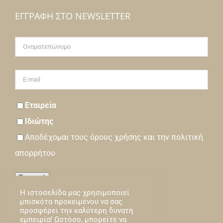
ΕΓΓΡΑΦΉ ΣΤΟ NEWSLETTER
Εταιρεία
Ιδιώτης
Αποδέχομαι τους
όρους
χρήσης και την
πολιτική
απορρήτου
Εγγραφή
Η ιστοσελίδα μας χρησιμοποιεί
Loading…
μπισκότα προκειμένου να σας
προσφέρει την καλύτερη δυνατή
εμπειρία! Ωστόσο, μπορείτε να