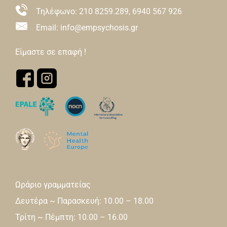
Τηλέφωνο:
210 8259.289
,
6940 567 926
Email: info@empsychosis.gr
Είμαστε σε επαφή !
Ωράριο γραμματείας
Δευτέρα ~ Παρασκευή: 10.00 – 18.00
Τρίτη ~ Πέμπτη: 10.00 – 16.00