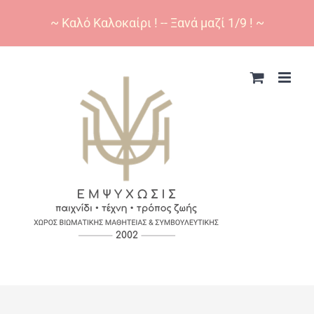
~ Καλό Καλοκαίρι ! -- Ξανά μαζί 1/9 ! ~
Skip
to
content