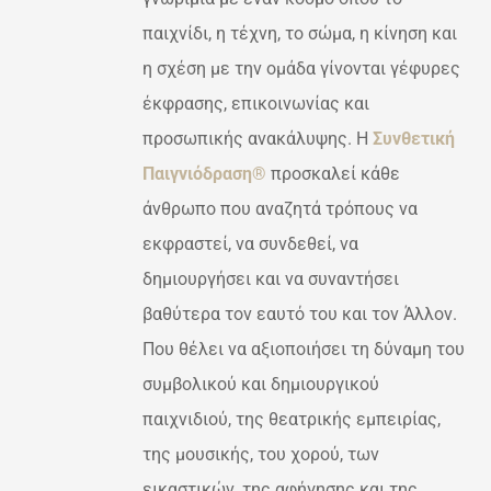
ΟΓΈΣ
€150,00
παιχνίδι, η τέχνη, το σώμα, η κίνηση και
ΡΟΎΝ
η σχέση με την ομάδα γίνονται γέφυρες
ΕΓΟΎΝ
έκφρασης, επικοινωνίας και
ΔΑ
προσωπικής ανακάλυψης. Η
Συνθετική
ΌΝΤΟΣ
Παιγνιόδραση®
προσκαλεί κάθε
άνθρωπο που αναζητά τρόπους να
εκφραστεί, να συνδεθεί, να
δημιουργήσει και να συναντήσει
βαθύτερα τον εαυτό του και τον Άλλον.
Που θέλει να αξιοποιήσει τη δύναμη του
συμβολικού και δημιουργικού
παιχνιδιού, της θεατρικής εμπειρίας,
της μουσικής, του χορού, των
εικαστικών, της αφήγησης και της