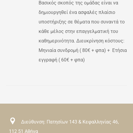
Βασικός σκοπός της ομάδας είναι να
ΛΑΠΛΈΣ
ΛΛΑΓΈΣ.
δημιουργηθεί ένα ασφαλές πλαίσιο
ΟΓΈΣ
υποστήριξης σε θέματα που συναντά το
ΡΟΎΝ
κάθε μέλος στην επαγγελματική του
ΕΓΟΎΝ
καθημερινότητα. Διευκρίνηση κόστους:
ΔΑ
Μηνιαία συνδρομή ( 80€ + φπα) + Ετήσια
εγγραφή ( 60€ + φπα)
ΌΝΤΟΣ
Διεύθυνση: Πατησίων 143 & Κεφαλληνίας 46,
112 51 Αθήνα