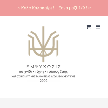
~ Καλό Καλοκαίρι ! -- Ξανά μαζί 1/9 ! ~
Skip
to
content