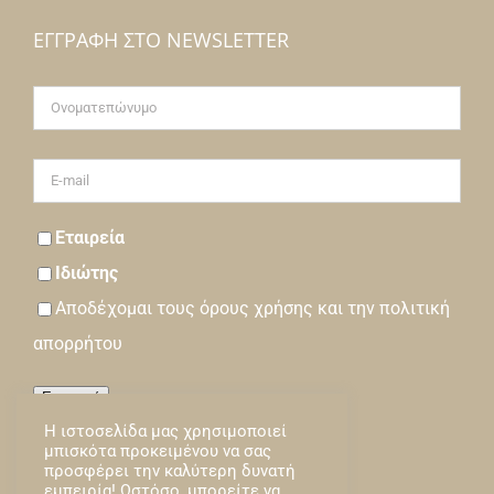
ΕΓΓΡΑΦΉ ΣΤΟ NEWSLETTER
Εταιρεία
Ιδιώτης
Αποδέχομαι τους
όρους
χρήσης και την
πολιτική
απορρήτου
Εγγραφή
Η ιστοσελίδα μας χρησιμοποιεί
Loading…
μπισκότα προκειμένου να σας
προσφέρει την καλύτερη δυνατή
εμπειρία! Ωστόσο, μπορείτε να