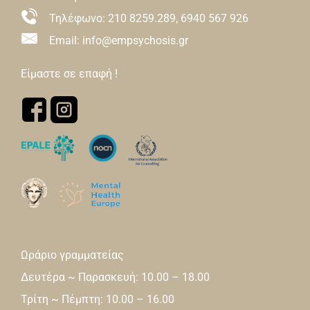
Τηλέφωνο:
210 8259.289
,
6940 567 926
Email: info@empsychosis.gr
Είμαστε σε επαφή !
Ωράριο γραμματείας
Δευτέρα ~ Παρασκευή: 10.00 – 18.00
Τρίτη ~ Πέμπτη: 10.00 – 16.00