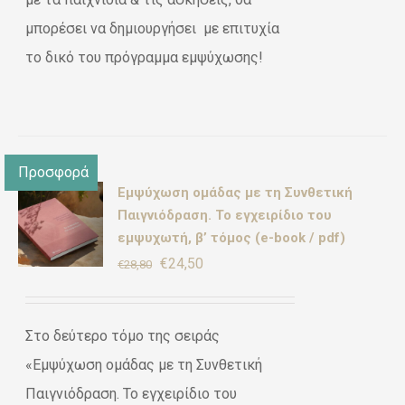
μπορέσει να δημιουργήσει με επιτυχία
το δικό του πρόγραμμα εμψύχωσης!
Προσφορά
Εμψύχωση ομάδας με τη Συνθετική
ΚΗ
Παιγνιόδραση. Το εγχειρίδιο του
εμψυχωτή, β’ τόμος (e-book / pdf)
Original
Η
€
24,50
ΡΕΙΕΣ
€
28,80
price
τρέχουσα
was:
τιμή
Στο δεύτερο τόμο της σειράς
€28,80.
είναι:
«Εμψύχωση ομάδας με τη Συνθετική
€24,50.
Παιγνιόδραση. Το εγχειρίδιο του