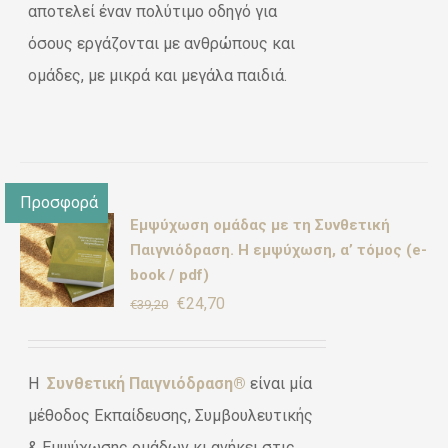
αποτελεί έναν πολύτιμο οδηγό για
όσους εργάζονται με ανθρώπους και
ομάδες, με μικρά και μεγάλα παιδιά.
Προσφορά
Εμψύχωση ομάδας με τη Συνθετική
γήθηκε
ΚΗ
πό
Παιγνιόδραση. Η εμψύχωση, α’ τόμος (e-
book / pdf)
Original
Η
€
24,70
€
39,20
ΡΕΙΕΣ
price
τρέχουσα
was:
τιμή
Η
Συνθετική Παιγνιόδραση®
είναι μία
€39,20.
είναι:
μέθοδος Εκπαίδευσης, Συμβουλευτικής
€24,70.
& Εμψύχωσης ομάδων κι ανήκει στις