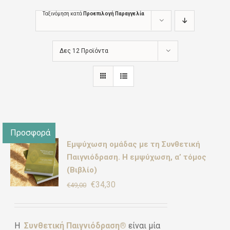
Ταξινόμηση κατά
Προεπιλογή Παραγγελία
Δες 12 Προϊόντα
Προσφορά
Εμψύχωση ομάδας με τη Συνθετική
γήθηκε
ΚΗ
ό 5
Παιγνιόδραση. Η εμψύχωση, α’ τόμος
(Βιβλίο)
Original
Η
€
34,30
€
49,00
ΡΕΙΕΣ
price
τρέχουσα
was:
τιμή
Η
Συνθετική Παιγνιόδραση®
είναι μία