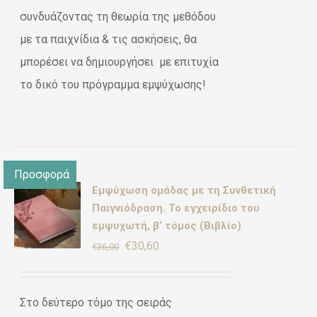
συνδυάζοντας τη θεωρία της μεθόδου
με τα παιχνίδια & τις ασκήσεις, θα
μπορέσει να δημιουργήσει με επιτυχία
το δικό του πρόγραμμα εμψύχωσης!
Προσφορά
Εμψύχωση ομάδας με τη Συνθετική
γήθηκε
ΚΗ
πό 5
Παιγνιόδραση. Το εγχειρίδιο του
εμψυχωτή, β’ τόμος (Βιβλίο)
Original
Η
€
30,60
€
36,00
ΡΕΙΕΣ
price
τρέχουσα
was:
τιμή
Στο δεύτερο τόμο της σειράς
€36,00.
είναι: