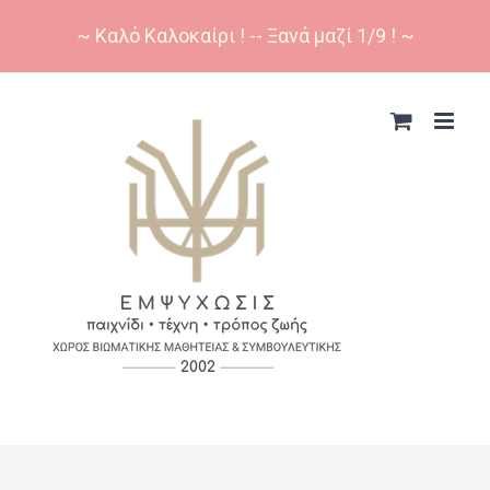
~ Καλό Καλοκαίρι ! -- Ξανά μαζί 1/9 ! ~
Skip
to
content