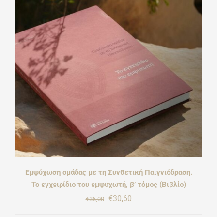
€24,70.
Εμψύχωση ομάδας με τη Συνθετική Παιγνιόδραση.
Το εγχειρίδιο του εμψυχωτή, β’ τόμος (Βιβλίο)
Original
Η
€
30,60
€
36,00
price
τρέχουσα