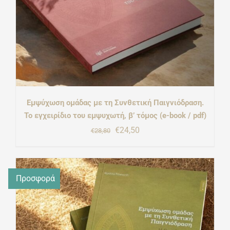
Εμψύχωση ομάδας με τη Συνθετική Παιγνιόδραση.
Το εγχειρίδιο του εμψυχωτή, β’ τόμος (e-book / pdf)
Original
Η
€
24,50
€
28,80
price
τρέχουσα
was:
τιμή
Προσφορά
€28,80.
είναι:
€24,50.