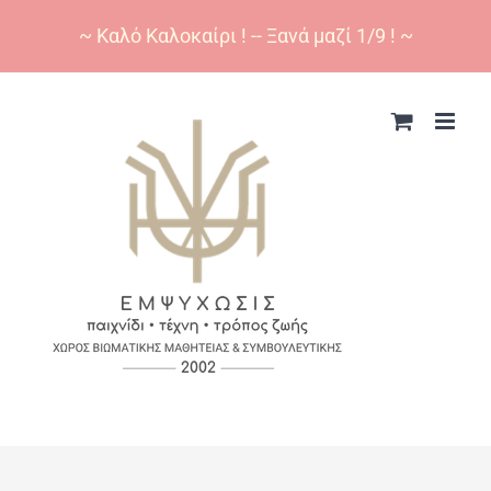
~ Καλό Καλοκαίρι ! -- Ξανά μαζί 1/9 ! ~
Skip
to
content