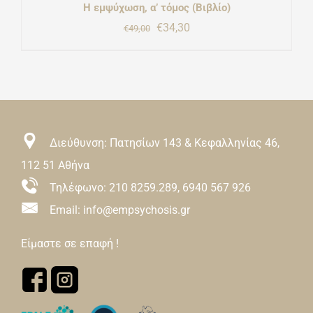
Η εμψύχωση, α’ τόμος (Βιβλίο)
Original
Η
€
34,30
€
49,00
price
τρέχουσα
was:
τιμή
€49,00.
είναι:
€34,30.
Διεύθυνση: Πατησίων 143 & Κεφαλληνίας 46,
112 51 Αθήνα
Τηλέφωνο:
210 8259.289
,
6940 567 926
Email: info@empsychosis.gr
Είμαστε σε επαφή !