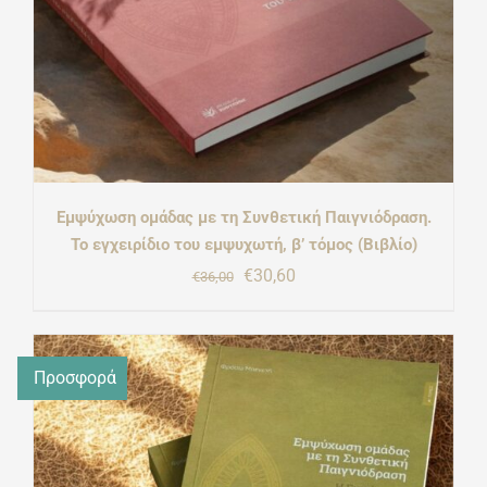
Εμψύχωση ομάδας με τη Συνθετική Παιγνιόδραση.
Το εγχειρίδιο του εμψυχωτή, β’ τόμος (Βιβλίο)
Original
Η
€
30,60
€
36,00
price
τρέχουσα
was:
τιμή
Προσφορά
€36,00.
είναι:
€30,60.