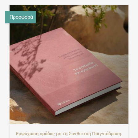
was:
τιμή
Προσφορά
€39,20.
είναι:
€24,70.
Εμψύχωση ομάδας με τη Συνθετική Παιγνιόδραση.