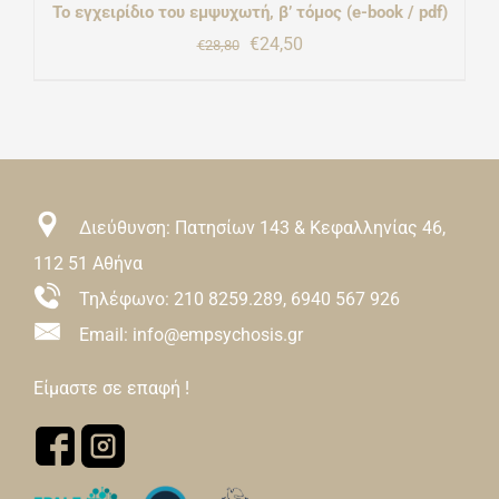
Το εγχειρίδιο του εμψυχωτή, β’ τόμος (e-book / pdf)
Original
Η
€
24,50
€
28,80
price
τρέχουσα
was:
τιμή
€28,80.
είναι:
€24,50.
Διεύθυνση: Πατησίων 143 & Κεφαλληνίας 46,
112 51 Αθήνα
Τηλέφωνο:
210 8259.289
,
6940 567 926
Email: info@empsychosis.gr
Είμαστε σε επαφή !