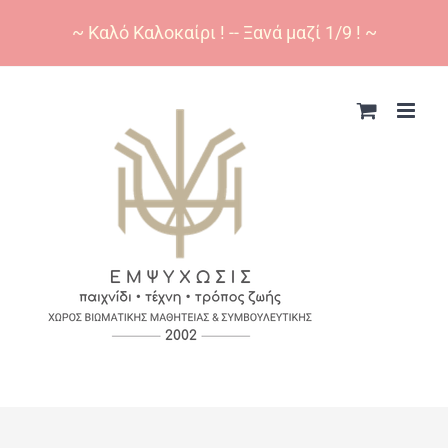
~ Καλό Καλοκαίρι ! -- Ξανά μαζί 1/9 ! ~
Skip
to
content