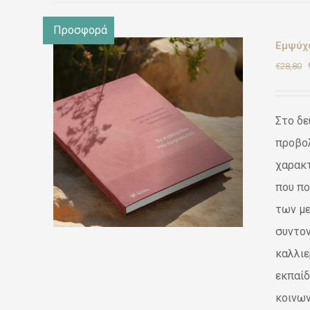
Προσφορά
Εμψύχω
€
28,80
Στο δε
Ι
/
προβολ
χαρακ
που πο
των με
συντον
καλλιε
εκπαίδ
κοινων