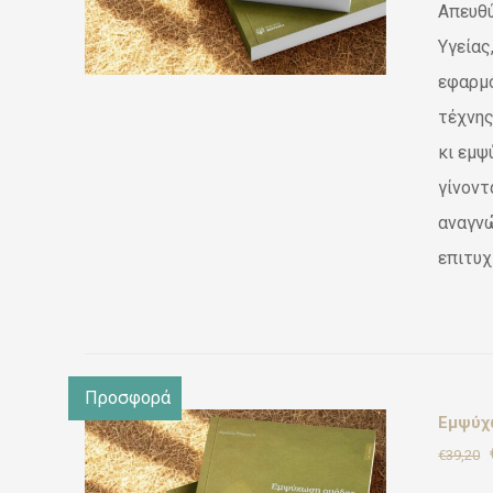
Απευθύ
Υγείας
εφαρμό
τέχνης
κι εμψ
γίνοντ
αναγνώ
επιτυχ
Προσφορά
Εμψύχω
€
39,20