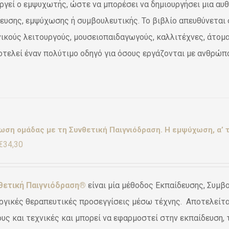
ργεί ο εμψυχωτής, ώστε να μπορέσει να δημιουργήσει μια αυθ
ευσης, εμψύχωσης ή συμβουλευτικής. Το βιβλίο απευθύνεται 
ικούς λειτουργούς, μουσειοπαιδαγωγούς, καλλιτέχνες, άτομα 
οτελεί έναν πολύτιμο οδηγό για όσους εργάζονται με ανθρώπου
ση ομάδας με τη Συνθετική Παιγνιόδραση. Η εμψύχωση, α’ τ
Original
Η
€
34,30
price
τρέχουσα
was:
τιμή
θετική Παιγνιόδραση®
είναι μία μέθοδος Εκπαίδευσης, Συμβ
€49,00.
είναι:
ργικές θεραπευτικές προσεγγίσεις μέσω τέχνης. Αποτελείται
€34,30.
υς και τεχνικές και μπορεί να εφαρμοστεί στην εκπαίδευση, 