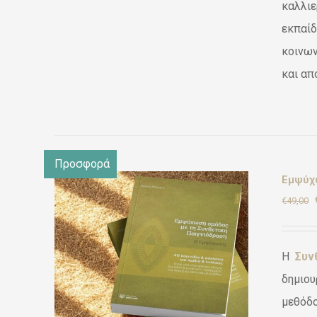
καλλιε
εκπαίδ
κοινων
και απ
Προσφορά
Εμψύχω
€
49,00
Η
Συν
ε
Ι
/
δημιου
μεθόδο