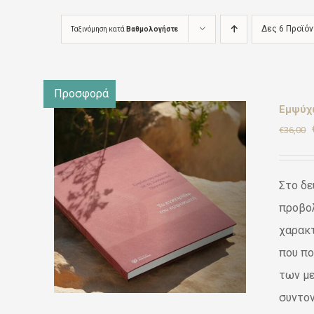
Δες 6 Προϊό
Ταξινόμηση κατά
Βαθμολογήστε
Προσφορά
Εμψύχω
€
36,00
Στο δε
ε
Ι
/
προβολ
χαρακ
που πο
των με
συντον