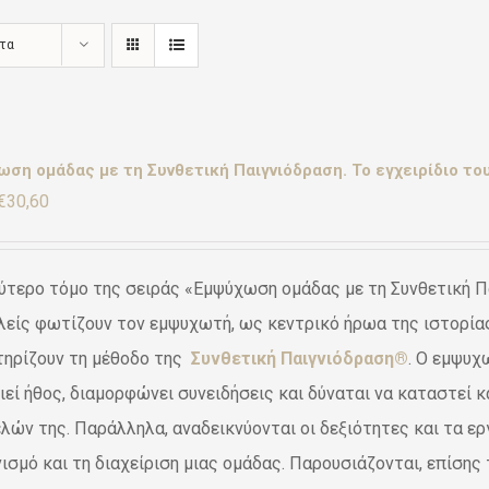
ντα
ση ομάδας με τη Συνθετική Παιγνιόδραση. Το εγχειρίδιο του
Original
Η
€
30,60
price
τρέχουσα
was:
τιμή
ύτερο τόμο της σειράς «Εμψύχωση ομάδας με τη Συνθετική Πα
€36,00.
είναι:
είς φωτίζουν τον εμψυχωτή, ως κεντρικό ήρωα της ιστορίας,
€30,60.
τηρίζουν τη μέθοδο της
Συνθετική Παιγνιόδραση®
. Ο εμψυχ
ιεί ήθος, διαμορφώνει συνειδήσεις και δύναται να καταστεί 
λών της. Παράλληλα, αναδεικνύονται οι δεξιότητες και τα εργ
ισμό και τη διαχείριση μιας ομάδας. Παρουσιάζονται, επίσης