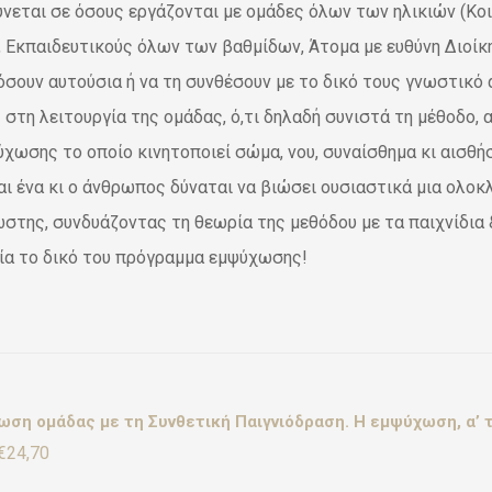
νεται σε όσους εργάζονται με ομάδες όλων των ηλικιών (Κο
, Εκπαιδευτικούς όλων των βαθμίδων, Άτομα με ευθύνη Διοίκ
σουν αυτούσια ή να τη συνθέσουν με το δικό τους γνωστικό α
 στη λειτουργία της ομάδας, ό,τι δηλαδή συνιστά τη μέθοδο,
ύχωσης το οποίο κινητοποιεί σώμα, νου, συναίσθημα κι αισθ
αι ένα κι ο άνθρωπος δύναται να βιώσει ουσιαστικά μια ολοκ
στης, συνδυάζοντας τη θεωρία της μεθόδου με τα παιχνίδια &
ία το δικό του πρόγραμμα εμψύχωσης!
ση ομάδας με τη Συνθετική Παιγνιόδραση. Η εμψύχωση, α’ τ
Original
Η
€
24,70
price
τρέχουσα