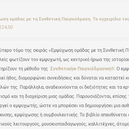
ση ομάδας με τη Συνθετική Παιγνιόδραση. Το εγχειρίδιο του
Original
Η
€
24,50
price
τρέχουσα
was:
τιμή
ύτερο τόμο της σειράς «Εμψύχωση ομάδας με τη Συνθετική Πα
€28,80.
είναι:
είς φωτίζουν τον εμψυχωτή, ως κεντρικό ήρωα της ιστορίας,
€24,50.
τηρίζουν τη μέθοδο της
Συνθετικήw Παιγνιόδρασwη®
. Ο εμ
ιεί ήθος, διαμορφώνει συνειδήσεις και δύναται να καταστεί 
λών της. Παράλληλα, αναδεικνύονται οι δεξιότητες και τα εργ
ισμό και τη διαχείριση μιας ομάδας. Παρουσιάζονται, επίσης
ργεί ο εμψυχωτής, ώστε να μπορέσει να δημιουργήσει μια αυθ
ευσης, εμψύχωσης ή συμβουλευτικής. Το βιβλίο απευθύνεται 
ικούς λειτουργούς, μουσειοπαιδαγωγούς, καλλιτέχνες, άτομα 