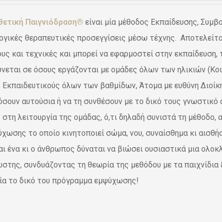
was:
τιμή
θετική Παιγνιόδραση®
είναι μία μέθοδος Εκπαίδευσης, Συμβ
€39,20.
είναι:
ργικές θεραπευτικές προσεγγίσεις μέσω τέχνης. Αποτελείται
€24,70.
υς και τεχνικές και μπορεί να εφαρμοστεί στην εκπαίδευση, 
νεται σε όσους εργάζονται με ομάδες όλων των ηλικιών (Κο
, Εκπαιδευτικούς όλων των βαθμίδων, Άτομα με ευθύνη Διοίκ
σουν αυτούσια ή να τη συνθέσουν με το δικό τους γνωστικό α
 στη λειτουργία της ομάδας, ό,τι δηλαδή συνιστά τη μέθοδο,
ύχωσης το οποίο κινητοποιεί σώμα, νου, συναίσθημα κι αισθ
αι ένα κι ο άνθρωπος δύναται να βιώσει ουσιαστικά μια ολοκ
στης, συνδυάζοντας τη θεωρία της μεθόδου με τα παιχνίδια &
ία το δικό του πρόγραμμα εμψύχωσης!