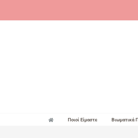
Skip
to
content
Ποιοί Είμαστε
Βιωματικά 