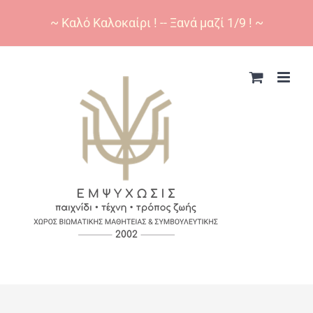
~ Καλό Καλοκαίρι ! -- Ξανά μαζί 1/9 ! ~
Skip
to
content