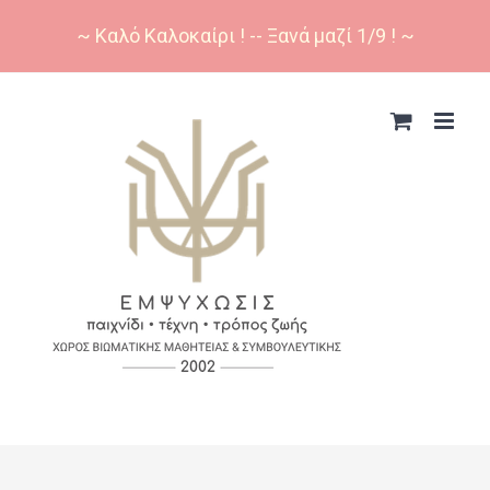
~ Καλό Καλοκαίρι ! -- Ξανά μαζί 1/9 ! ~
Skip
to
content