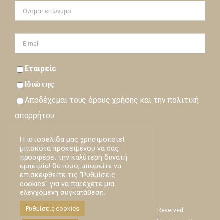
Εταιρεία
Ιδιώτης
Αποδέχομαι τους
όρους
χρήσης και την
πολιτική
απορρήτου
Η ιστοσελίδα μας χρησιμοποιεί
Εγγραφή
μπισκότα προκειμένου να σας
προσφέρει την καλύτερη δυνατή
Loading…
εμπειρία! Ωστόσο, μπορείτε να
επισκεφθείτε τις "Ρυθμίσεις
cookies" για να παρέχετε μια
ελεγχόμενη συγκατάθεση.
Ρυθμίσεις cookies
Empsychosis © Copyright -
2026 | All Rights Reserved