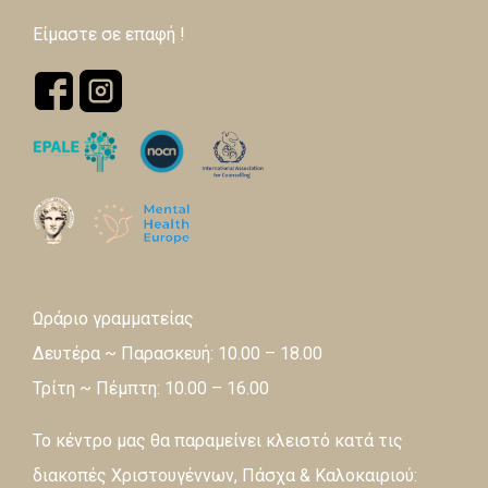
Είμαστε σε επαφή !
Ωράριο γραμματείας
Δευτέρα ~ Παρασκευή: 10.00 – 18.00
Τρίτη ~ Πέμπτη: 10.00 – 16.00
Το κέντρο μας θα παραμείνει κλειστό κατά τις
διακοπές Χριστουγέννων, Πάσχα & Καλοκαιριού: