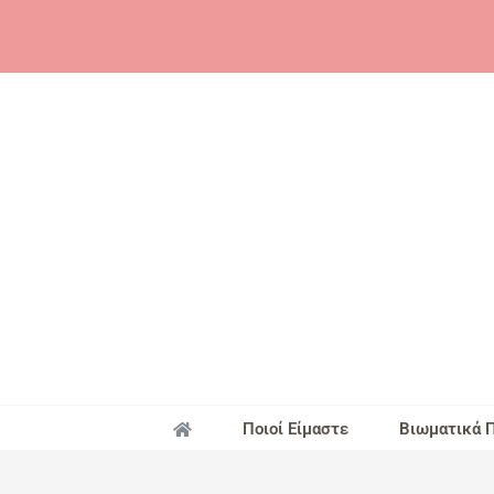
Skip
to
content
Ποιοί Είμαστε
Βιωματικά 