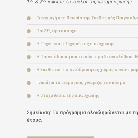
ος
ος
1
& 2
κύκλος: Οι κύκλοι της μεταμόρφωσης
Εισαγωγή στη θεωρία της Συνθετικής Παιγνιόδ
ΠαίΖΩ, άρα υπάρχω
Η Τέχνη και η Τεχνική της εμψύχωσης
Η Παιγνιόδραση και το σύστημα Στανισλάβσκι: 
Η Συνθετική Παιγνιόδραση ως χώρος συνάντησης
Γνωρίζω το σώμα μου, γνωρίζω τον κόσμο
Η στοχοθεσία της εμψύχωσης
Σημείωση: Το πρόγραμμα ολοκληρώνεται με τη
έτους.