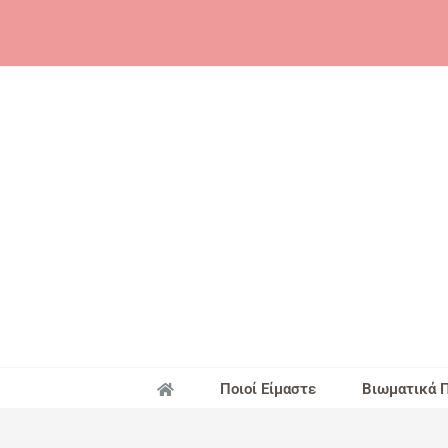
Skip
to
content
Ποιοί Είμαστε
Βιωματικά 