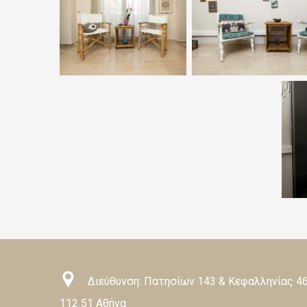
Διεύθυνση: Πατησίων 143 & Κεφαλληνίας 46
112 51 Αθήνα