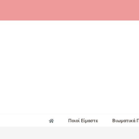
Skip
to
content
Ποιοί Είμαστε
Βιωματικά 