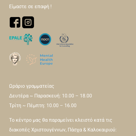
Είμαστε σε επαφή !
Ωράριο γραμματείας
Δευτέρα ~ Παρασκευή: 10.00 – 18.00
Τρίτη ~ Πέμπτη: 10.00 – 16.00
Το κέντρο μας θα παραμείνει κλειστό κατά τις
διακοπές Χριστουγέννων, Πάσχα & Καλοκαιριού: