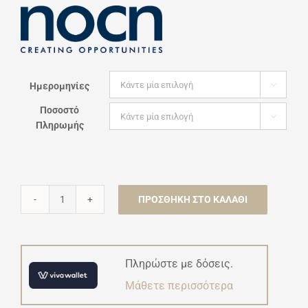
Ημερομηνίες

Ποσοστό

Πληρωμής
ΠΡΟΣΘΉΚΗ ΣΤΟ ΚΑΛΆΘΙ
Εντατικό
σεμινάριο
εκπαίδευσης
Πληρώστε με δόσεις.
στη
Μάθετε περισσότερα
Συνθετική
Παιγνιόδραση