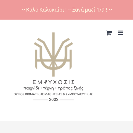
~ Καλό Καλοκαίρι ! -- Ξανά μαζί 1/9 ! ~
Skip
to
content