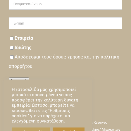
Εταιρεία
Ιδιώτης
Αποδέχομαι τους
όρους
χρήσης και την
πολιτική
απορρήτου
Εγγραφή
Η ιστοσελίδα μας χρησιμοποιεί
Loading…
μπισκότα προκειμένου να σας
προσφέρει την καλύτερη δυνατή
εμπειρία! Ωστόσο, μπορείτε να
επισκεφθείτε τις "Ρυθμίσεις
cookies" για να παρέχετε μια
ελεγχόμενη συγκατάθεση.
Empsychosis © Copyright -
2026 | All Rights Reserved
Όροι Χρήσης
|
Πολιτική Απορρήτου
|
Πολιτική Cookies/ Μπισκότων