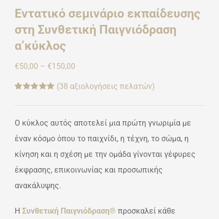
Εντατικό σεμινάριο εκπαίδευσης
στη Συνθετική Παιγνιόδραση
α’κύκλος
Price
€
50,00
–
€
150,00
range:
(
38
αξιολογήσεις πελατών)
€50,00
Βαθμολογήθηκε
36
με
4.97
από 5
through
με βάση
βαθμολογίες
Ο κύκλος αυτός αποτελεί μια πρώτη γνωριμία με
€150,00
πελάτη
έναν κόσμο όπου το παιχνίδι, η τέχνη, το σώμα, η
κίνηση και η σχέση με την ομάδα γίνονται γέφυρες
έκφρασης, επικοινωνίας και προσωπικής
ανακάλυψης.
Η
Συνθετική Παιγνιόδραση®
προσκαλεί κάθε