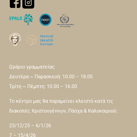
Ωράριο γραμματείας
Δευτέρα ~ Παρασκευή: 10.00 – 18.00
Τρίτη ~ Πέμπτη: 10.00 – 16.00
Το κέντρο μας θα παραμείνει κλειστό κατά τις
διακοπές Χριστουγέννων, Πάσχα & Καλοκαιριού:
23/12/25 – 6/1/26
7 – 15/4/26