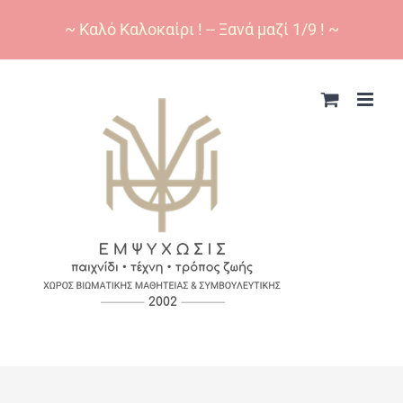
~ Καλό Καλοκαίρι ! -- Ξανά μαζί 1/9 ! ~
Skip
to
content