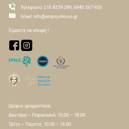
Τηλέφωνο:
210 8259.289
,
6940 567 926
Email: info@empsychosis.gr
Είμαστε σε επαφή !
Ωράριο γραμματείας
Δευτέρα ~ Παρασκευή: 10.00 – 18.00
Τρίτη ~ Πέμπτη: 10.00 – 16.00