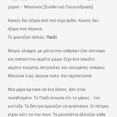
χορού – Μουσικός [Συνθετική Παιγνιόδραση]
Κανείς δεν ήξερε από πού είχε έρθει. Κανείς δεν
ήξερε πού πήγαινε.
Το φώναζαν απλώς:
Παιδί
.
Μικρό, ελαφρύ, με μάτια που καθρέφτιζαν σύννεφα
και παπούτσια γεμάτα χώμα. Είχε ένα σακίδιο
γεμάτο κουμπιά, πετρούλες και σκισμένες σκέψεις.
Μιλούσε λίγο, άκουγε πολύ. Και περπατούσε.
Μια μέρα έφτασε σε ένα δάσος. Δεν ήταν
συνηθισμένο. Το Παιδί ένιωσε ότι το μέρος… τον
κοίταζε. Τα δέντρα έμοιαζαν να αναπνέουν. Οι πέτρες
είχαν κάτι να του πουν. Τα μονοπάτια άλλαζαν κάθε