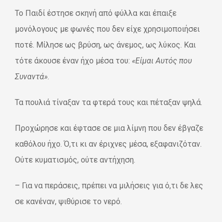
Το Παιδί έστησε σκηνή από φύλλα και έπαιξε
μονόλογους με φωνές που δεν είχε χρησιμοποιήσει
ποτέ. Μίλησε ως βρύση, ως άνεμος, ως λύκος. Και
τότε άκουσε έναν ήχο μέσα του:
«Είμαι Αυτός που
Συναντά»
.
Τα πουλιά τίναξαν τα φτερά τους και πέταξαν ψηλά.
Προχώρησε και έφτασε σε μια λίμνη που δεν έβγαζε
καθόλου ήχο. Ό,τι κι αν έριχνες μέσα, εξαφανιζόταν.
Ούτε κυματισμός, ούτε αντήχηση.
– Για να περάσεις, πρέπει να μιλήσεις για ό,τι δε λες
σε κανέναν, ψιθύρισε το νερό.