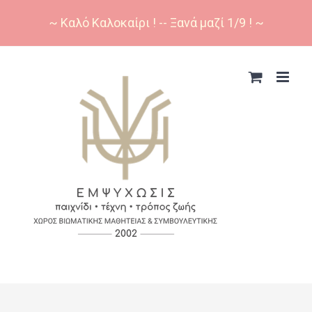
~ Καλό Καλοκαίρι ! -- Ξανά μαζί 1/9 ! ~
Skip
to
content