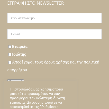
ΕΓΓΡΑΦΉ ΣΤΟ NEWSLETTER
Εταιρεία
Ιδιώτης
Αποδέχομαι τους
όρους
χρήσης και την
πολιτική
απορρήτου
Εγγραφή
Η ιστοσελίδα μας χρησιμοποιεί
Loading…
μπισκότα προκειμένου να σας
προσφέρει την καλύτερη δυνατή
εμπειρία! Ωστόσο, μπορείτε να
επισκεφθείτε τις "Ρυθμίσεις