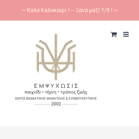
~ Καλό Καλοκαίρι ! -- Ξανά μαζί 1/9 ! ~
Skip
to
content