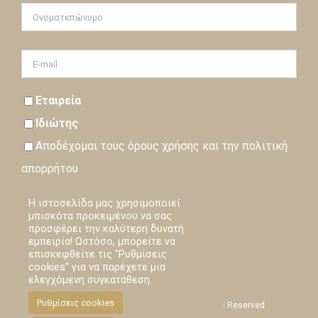
Εταιρεία
Ιδιώτης
Αποδέχομαι τους
όρους
χρήσης και την
πολιτική
απορρήτου
Η ιστοσελίδα μας χρησιμοποιεί
Εγγραφή
μπισκότα προκειμένου να σας
προσφέρει την καλύτερη δυνατή
Loading…
εμπειρία! Ωστόσο, μπορείτε να
επισκεφθείτε τις "Ρυθμίσεις
cookies" για να παρέχετε μια
ελεγχόμενη συγκατάθεση.
Ρυθμίσεις cookies
Empsychosis © Copyright -
2026 | All Rights Reserved