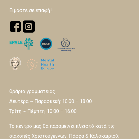
Είμαστε σε επαφή !
Ωράριο γραμματείας
Δευτέρα ~ Παρασκευή: 10.00 – 18.00
Τρίτη ~ Πέμπτη: 10.00 – 16.00
Το κέντρο μας θα παραμείνει κλειστό κατά τις
διακοπές Χριστουγέννων, Πάσχα & Καλοκαιριού: