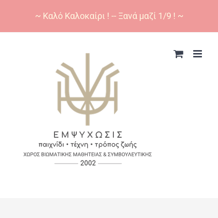
~ Καλό Καλοκαίρι ! -- Ξανά μαζί 1/9 ! ~
Skip
to
content