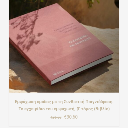
€24,70.
Εμψύχωση ομάδας με τη Συνθετική Παιγνιόδραση.
Το εγχειρίδιο του εμψυχωτή, β’ τόμος (Βιβλίο)
Original
Η
€
30,60
€
36,00
price
τρέχουσα