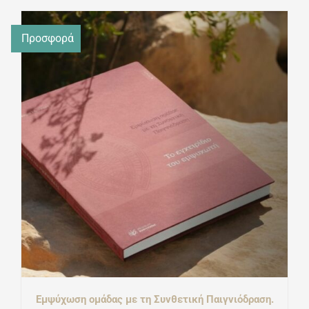
was:
τιμή
Προσφορά
€36,00.
είναι:
€30,60.
Εμψύχωση ομάδας με τη Συνθετική Παιγνιόδραση.