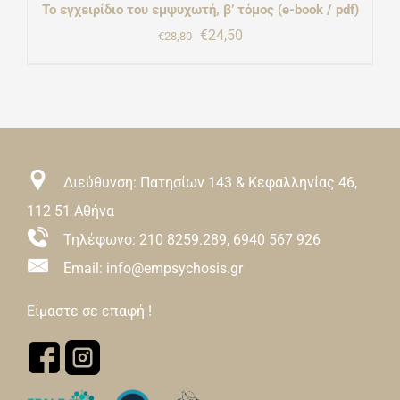
Το εγχειρίδιο του εμψυχωτή, β’ τόμος (e-book / pdf)
Original
Η
€
24,50
€
28,80
price
τρέχουσα
was:
τιμή
€28,80.
είναι:
€24,50.
Διεύθυνση: Πατησίων 143 & Κεφαλληνίας 46,
112 51 Αθήνα
Τηλέφωνο:
210 8259.289
,
6940 567 926
Email: info@empsychosis.gr
Είμαστε σε επαφή !