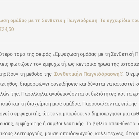
ση ομάδας με τη Συνθετική Παιγνιόδραση. Το εγχειρίδιο του
Original
Η
€
24,50
price
τρέχουσα
was:
τιμή
ύτερο τόμο της σειράς «Εμψύχωση ομάδας με τη Συνθετική Πα
€28,80.
είναι:
είς φωτίζουν τον εμψυχωτή, ως κεντρικό ήρωα της ιστορίας,
€24,50.
τηρίζουν τη μέθοδο της
Συνθετικήw Παιγνιόδρασwη®
. Ο εμ
ιεί ήθος, διαμορφώνει συνειδήσεις και δύναται να καταστεί 
λών της. Παράλληλα, αναδεικνύονται οι δεξιότητες και τα εργ
ισμό και τη διαχείριση μιας ομάδας. Παρουσιάζονται, επίσης
ργεί ο εμψυχωτής, ώστε να μπορέσει να δημιουργήσει μια αυθ
ευσης, εμψύχωσης ή συμβουλευτικής. Το βιβλίο απευθύνεται 
ικούς λειτουργούς, μουσειοπαιδαγωγούς, καλλιτέχνες, άτομα 