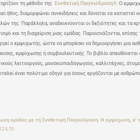
τηρίζουν τη μέθοδο της
Συνθετική Παιγνιόδραση®
. Ο εμψυχ
ιεί ήθος, διαμορφώνει συνειδήσεις και δύναται να καταστεί 
λών της. Παράλληλα, αναδεικνύονται οι δεξιότητες και τα εργ
ισμό και τη διαχείριση μιας ομάδας. Παρουσιάζονται, επίσης
ργεί ο εμψυχωτής, ώστε να μπορέσει να δημιουργήσει μια αυθ
ευσης, εμψύχωσης ή συμβουλευτικής. Το βιβλίο απευθύνεται 
ικούς λειτουργούς, μουσειοπαιδαγωγούς, καλλιτέχνες, άτομα 
οτελεί έναν πολύτιμο οδηγό για όσους εργάζονται με ανθρώπου
ση ομάδας με τη Συνθετική Παιγνιόδραση. Η εμψύχωση, α’ τ
Original
Η
€
24,70
price
τρέχουσα