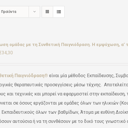
6 Προϊόντα
ση ομάδας με τη Συνθετική Παιγνιόδραση. Η εμψύχωση, α’ τ
Original
Η
€
34,30
price
τρέχουσα
was:
τιμή
θετική Παιγνιόδραση®
είναι μία μέθοδος Εκπαίδευσης, Συμβ
€49,00.
είναι:
ργικές θεραπευτικές προσεγγίσεις μέσω τέχνης. Αποτελείται
€34,30.
υς και τεχνικές και μπορεί να εφαρμοστεί στην εκπαίδευση, 
νεται σε όσους εργάζονται με ομάδες όλων των ηλικιών (Κο
, Εκπαιδευτικούς όλων των βαθμίδων, Άτομα με ευθύνη Διοίκ
σουν αυτούσια ή να τη συνθέσουν με το δικό τους γνωστικό α