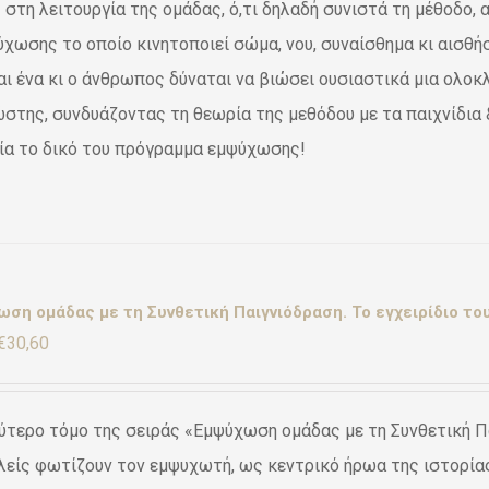
 στη λειτουργία της ομάδας, ό,τι δηλαδή συνιστά τη μέθοδο,
ύχωσης το οποίο κινητοποιεί σώμα, νου, συναίσθημα κι αισθ
αι ένα κι ο άνθρωπος δύναται να βιώσει ουσιαστικά μια ολοκ
στης, συνδυάζοντας τη θεωρία της μεθόδου με τα παιχνίδια &
ία το δικό του πρόγραμμα εμψύχωσης!
ση ομάδας με τη Συνθετική Παιγνιόδραση. Το εγχειρίδιο του
Original
Η
€
30,60
price
τρέχουσα
was:
τιμή
ύτερο τόμο της σειράς «Εμψύχωση ομάδας με τη Συνθετική Πα
€36,00.
είναι:
είς φωτίζουν τον εμψυχωτή, ως κεντρικό ήρωα της ιστορίας,
€30,60.