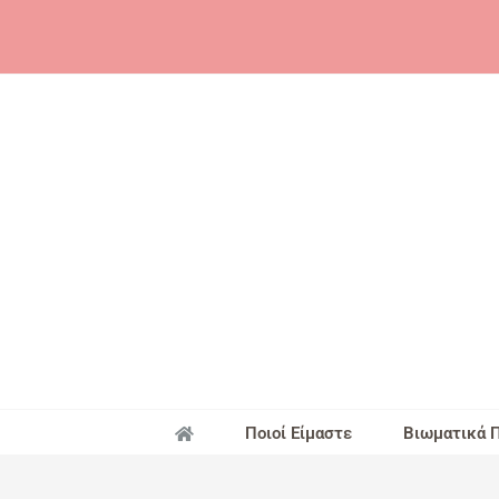
Skip
to
content
Ποιοί Είμαστε
Βιωματικά 