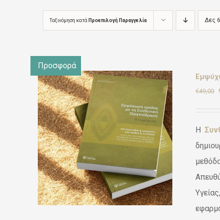
Δες 
Ταξινόμηση κατά
Προεπιλογή Παραγγελία
Προσφορά
Εμψύχω
€
49,00
Η
Συν
ε
Ι
/
δημιου
μεθόδο
Απευθύ
Υγείας
εφαρμό