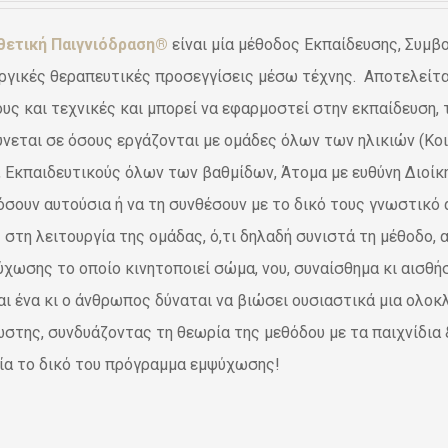
was:
τιμή
θετική Παιγνιόδραση®
είναι μία μέθοδος Εκπαίδευσης, Συμβ
€39,20.
είναι:
ργικές θεραπευτικές προσεγγίσεις μέσω τέχνης. Αποτελείται
€24,70.
υς και τεχνικές και μπορεί να εφαρμοστεί στην εκπαίδευση, 
νεται σε όσους εργάζονται με ομάδες όλων των ηλικιών (Κο
, Εκπαιδευτικούς όλων των βαθμίδων, Άτομα με ευθύνη Διοίκ
σουν αυτούσια ή να τη συνθέσουν με το δικό τους γνωστικό α
 στη λειτουργία της ομάδας, ό,τι δηλαδή συνιστά τη μέθοδο,
ύχωσης το οποίο κινητοποιεί σώμα, νου, συναίσθημα κι αισθ
αι ένα κι ο άνθρωπος δύναται να βιώσει ουσιαστικά μια ολοκ
στης, συνδυάζοντας τη θεωρία της μεθόδου με τα παιχνίδια &
ία το δικό του πρόγραμμα εμψύχωσης!