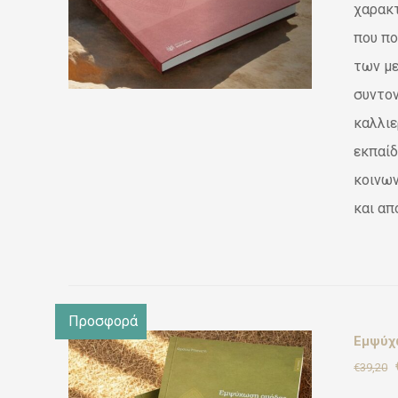
χαρακ
που πο
των με
συντον
καλλιε
εκπαίδ
κοινων
και απ
Προσφορά
Εμψύχω
€
39,20