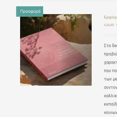
Προσφορά
Εμψύχω
€
28,80
Στο δε
Ι
/
προβολ
χαρακ
που πο
των με
συντον
καλλιε
εκπαίδ
κοινων