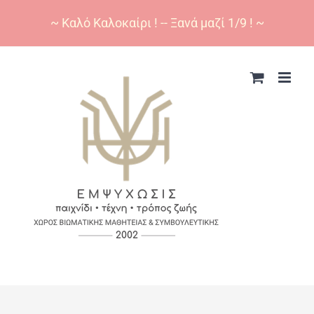
~ Καλό Καλοκαίρι ! -- Ξανά μαζί 1/9 ! ~
Skip
to
content