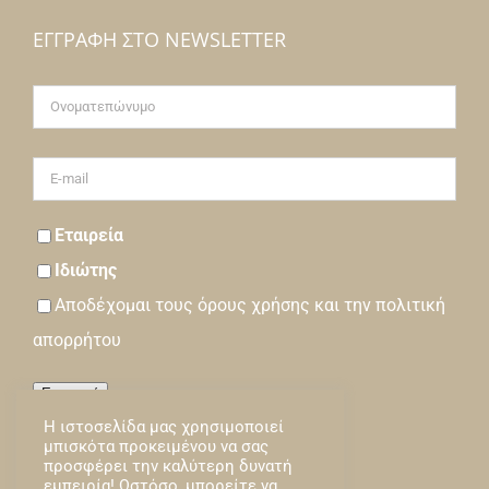
ΕΓΓΡΑΦΉ ΣΤΟ NEWSLETTER
Εταιρεία
Ιδιώτης
Αποδέχομαι τους
όρους
χρήσης και την
πολιτική
απορρήτου
Εγγραφή
Η ιστοσελίδα μας χρησιμοποιεί
Loading…
μπισκότα προκειμένου να σας
προσφέρει την καλύτερη δυνατή
εμπειρία! Ωστόσο, μπορείτε να