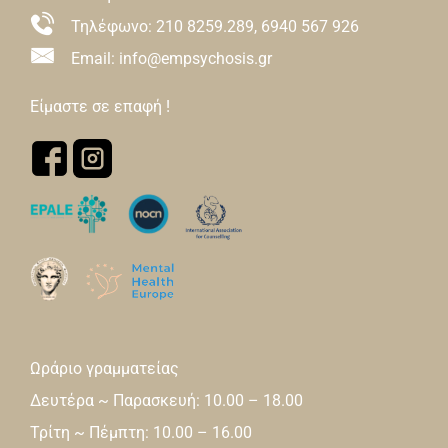
Τηλέφωνο:
210 8259.289
,
6940 567 926
Email: info@empsychosis.gr
Είμαστε σε επαφή !
Ωράριο γραμματείας
Δευτέρα ~ Παρασκευή: 10.00 – 18.00
Τρίτη ~ Πέμπτη: 10.00 – 16.00