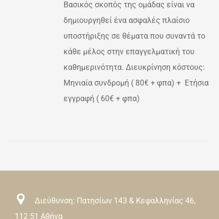
Βασικός σκοπός της ομάδας είναι να
ΛΑΠΛΈΣ
ΛΛΑΓΈΣ.
δημιουργηθεί ένα ασφαλές πλαίσιο
ΟΓΈΣ
υποστήριξης σε θέματα που συναντά το
ΡΟΎΝ
κάθε μέλος στην επαγγελματική του
ΕΓΟΎΝ
καθημερινότητα. Διευκρίνηση κόστους:
ΔΑ
Μηνιαία συνδρομή ( 80€ + φπα) + Ετήσια
εγγραφή ( 60€ + φπα)
ΌΝΤΟΣ
Διεύθυνση: Πατησίων 143 & Κεφαλληνίας 46,
112 51 Αθήνα