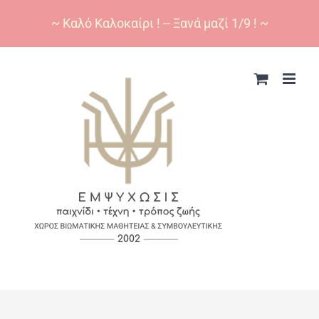
~ Καλό Καλοκαίρι ! -- Ξανά μαζί 1/9 ! ~
Skip
to
content