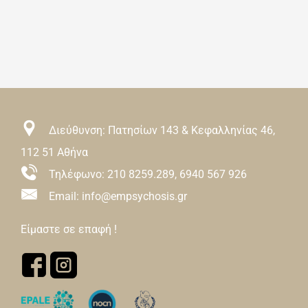
Διεύθυνση: Πατησίων 143 & Κεφαλληνίας 46,
112 51 Αθήνα
Τηλέφωνο:
210 8259.289
,
6940 567 926
Email: info@empsychosis.gr
Είμαστε σε επαφή !