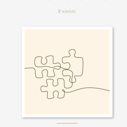
Β’ κύκλος